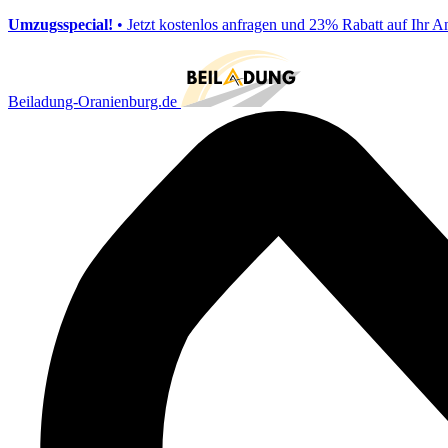
Umzugsspecial!
• Jetzt kostenlos anfragen und 23% Rabatt auf Ihr A
Beiladung-Oranienburg.de