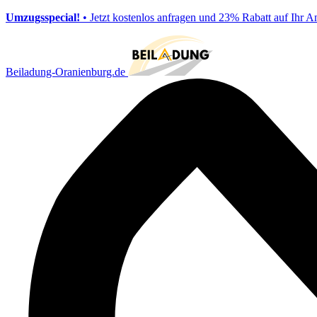
Umzugsspecial!
• Jetzt kostenlos anfragen und 23% Rabatt auf Ihr A
Beiladung-Oranienburg.de