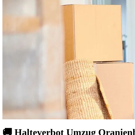
🚚 Halteverbot Umzug Oranienbu