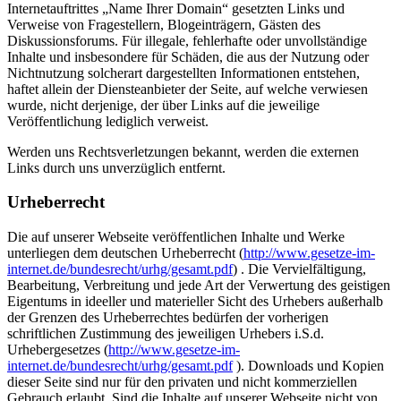
Internetauftrittes „Name Ihrer Domain“ gesetzten Links und
Verweise von Fragestellern, Blogeinträgern, Gästen des
Diskussionsforums. Für illegale, fehlerhafte oder unvollständige
Inhalte und insbesondere für Schäden, die aus der Nutzung oder
Nichtnutzung solcherart dargestellten Informationen entstehen,
haftet allein der Diensteanbieter der Seite, auf welche verwiesen
wurde, nicht derjenige, der über Links auf die jeweilige
Veröffentlichung lediglich verweist.
Werden uns Rechtsverletzungen bekannt, werden die externen
Links durch uns unverzüglich entfernt.
Urheberrecht
Die auf unserer Webseite veröffentlichen Inhalte und Werke
unterliegen dem deutschen Urheberrecht (
http://www.gesetze-im-
internet.de/bundesrecht/urhg/gesamt.pdf
) . Die Vervielfältigung,
Bearbeitung, Verbreitung und jede Art der Verwertung des geistigen
Eigentums in ideeller und materieller Sicht des Urhebers außerhalb
der Grenzen des Urheberrechtes bedürfen der vorherigen
schriftlichen Zustimmung des jeweiligen Urhebers i.S.d.
Urhebergesetzes (
http://www.gesetze-im-
internet.de/bundesrecht/urhg/gesamt.pdf
). Downloads und Kopien
dieser Seite sind nur für den privaten und nicht kommerziellen
Gebrauch erlaubt. Sind die Inhalte auf unserer Webseite nicht von