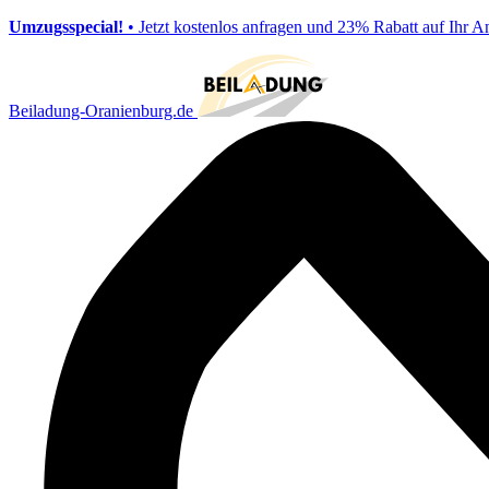
Umzugsspecial!
• Jetzt kostenlos anfragen und 23% Rabatt auf Ihr A
Beiladung-Oranienburg.de