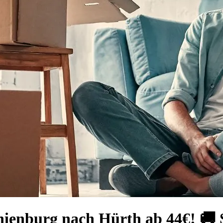
ienburg nach Hürth ab 44€! 🚚 