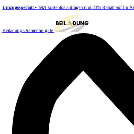
Umzugsspecial!
• Jetzt kostenlos anfragen und 23% Rabatt auf Ihr A
Beiladung-Oranienburg.de