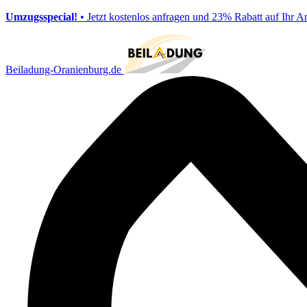
Umzugsspecial!
• Jetzt kostenlos anfragen und 23% Rabatt auf Ihr A
Beiladung-Oranienburg.de